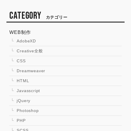
CATEGORY
カテゴリー
WEB制作
AdobeXD
Creative全般
CSS
Dreamweaver
HTML
Javasscript
jQuery
Photoshop
PHP
SCSS