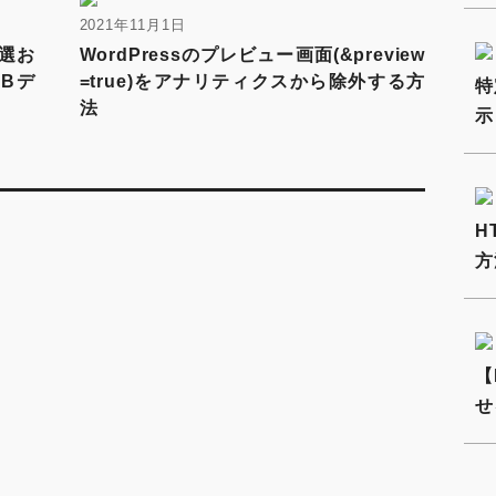
2021年11月1日
選お
WordPressのプレビュー画面(&preview
Bデ
=true)をアナリティクスから除外する方
特
法
示
H
方
【
せ