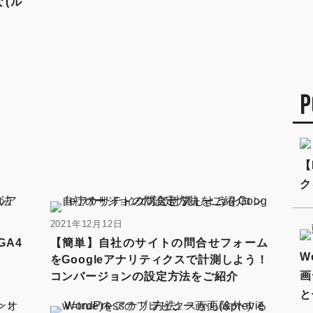
な(ル
P
【
ク
2021年12月12日
GA4
【簡単】自社のサイトの問合せフォーム
W
をGoogleアナリティクスで計測しよう！
画
コンバージョンの設定方法をご紹介
と