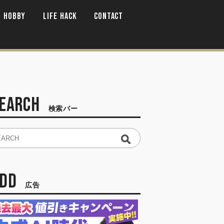
HOBBY
LIFE HACK
CONTACT
EARCH
検索バー
ADD
広告