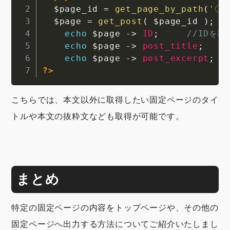
Copy
$page_id
=
get_page_by_path
(
'〇
$page
=
get_post
(
$page_id
)
;
echo
$page
->
ID
;
//IDを
echo
$page
->
post_title
;
echo
$page
->
post_excerpt
;
?>
こちらでは、本文以外に取得したい固定ページのタイ
トルや本文の抜粋文なども取得が可能です。
まとめ
特定の固定ページの内容をトップページや、その他の
固定ページへ出力する方法についてご紹介いたしまし