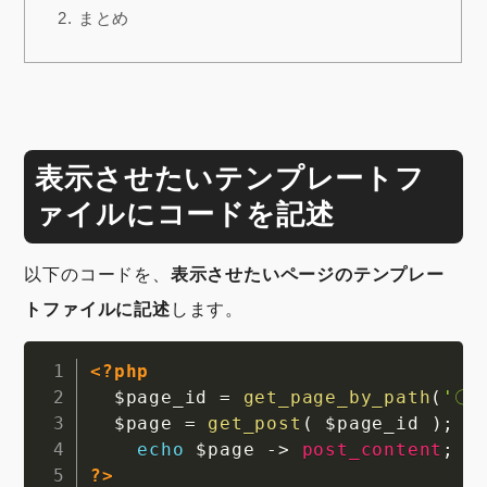
2.
まとめ
表示させたいテンプレートフ
ァイルにコードを記述
以下のコードを、
表示させたいページのテンプレー
トファイルに記述
します。
<?php
Copy
$page_id
=
get_page_by_path
(
'〇
$page
=
get_post
(
$page_id
)
;
echo
$page
->
post_content
;
?>