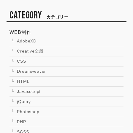
CATEGORY
カテゴリー
WEB制作
AdobeXD
Creative全般
CSS
Dreamweaver
HTML
Javasscript
jQuery
Photoshop
PHP
SCSS